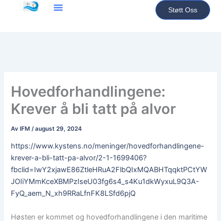
Hopp
Støtt Oss
rett
til
innholdet
Hovedforhandlingene:
Krever å bli tatt på alvor
Av
IFM
/
august 29, 2024
https://www.kystens.no/meninger/hovedforhandlingene-
krever-a-bli-tatt-pa-alvor/2-1-1699406?
fbclid=IwY2xjawE86ZtleHRuA2FlbQIxMQABHTqqktPCtYW
JOIiYMmKceXBMPzIseU03fg6s4_s4Ku1dkWyxuL9Q3A-
FyQ_aem_N_xh9RRaLfnFK8LSfd6pjQ
Høsten er kommet og hovedforhandlingene i den maritime