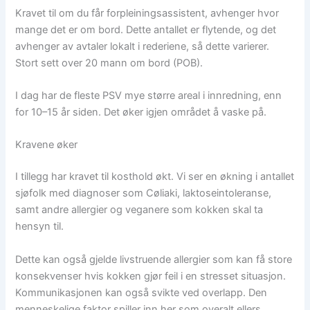
Kravet til om du får forpleiningsassistent, avhenger hvor
mange det er om bord. Dette antallet er flytende, og det
avhenger av avtaler lokalt i rederiene, så dette varierer.
Stort sett over 20 mann om bord (POB).
I dag har de fleste PSV mye større areal i innredning, enn
for 10–15 år siden. Det øker igjen området å vaske på.
Kravene øker
I tillegg har kravet til kosthold økt. Vi ser en økning i antallet
sjøfolk med diagnoser som Cøliaki, laktoseintoleranse,
samt andre allergier og veganere som kokken skal ta
hensyn til.
Dette kan også gjelde livstruende allergier som kan få store
konsekvenser hvis kokken gjør feil i en stresset situasjon.
Kommunikasjonen kan også svikte ved overlapp. Den
menneskelige faktor spiller inn her som overalt ellers.