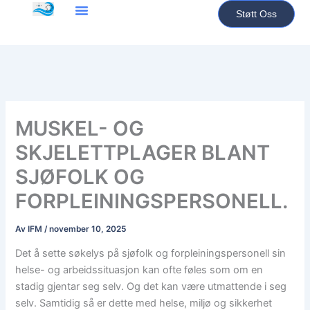
Hopp
Støtt Oss
rett
til
innholdet
MUSKEL- OG
SKJELETTPLAGER BLANT
SJØFOLK OG
FORPLEININGSPERSONELL.
Av
IFM
/
november 10, 2025
Det å sette søkelys på sjøfolk og forpleiningspersonell sin
helse- og arbeidssituasjon kan ofte føles som om en
stadig gjentar seg selv. Og det kan være utmattende i seg
selv. Samtidig så er dette med helse, miljø og sikkerhet