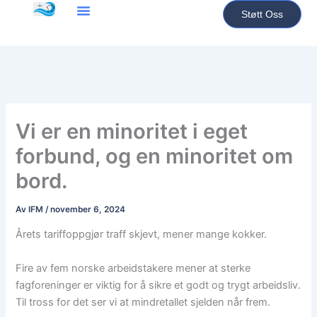
Hopp
Støtt Oss
rett
VÅRT FORMÅL
NYTTIG INFO
til
innholdet
Vi er en minoritet i eget
forbund, og en minoritet om
bord.
Av
IFM
/
november 6, 2024
Årets tariffoppgjør traff skjevt, mener mange kokker.
Fire av fem norske arbeidstakere mener at sterke
fagforeninger er viktig for å sikre et godt og trygt arbeidsliv.
Til tross for det ser vi at mindretallet sjelden når frem.